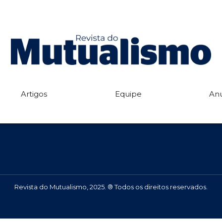
Início
Equipe
Edições
Anuncie
Artigos
Fale com a Redação
Artigos
Equipe
An
Revista do Mutualismo, 2025. ® Todos os direitos reservados.