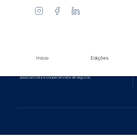
5ª Edição
Primeira e única revista especializada em mutualismo de
Início
Edições
proteção veicular. Há quase uma década, une jornalismo
de qualidade, análise independente e informação
estratégica para os protagonistas do mercado
associativista e cooperativista de seguros.