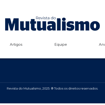
Início
Equipe
Edições
Anuncie
Artigos
Fale com a Redação
Artigos
Equipe
An
Revista do Mutualismo, 2025. ® Todos os direitos reservados.