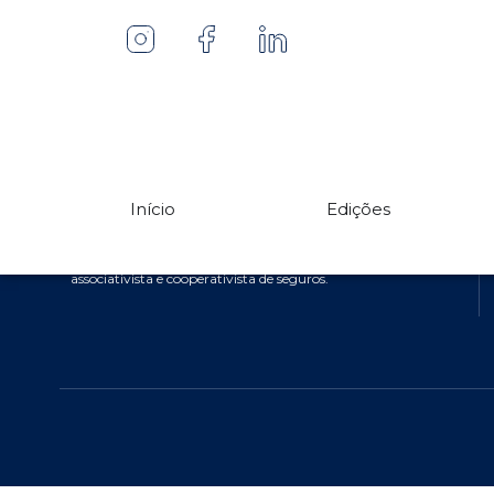
20ª Edição
Primeira e única revista especializada em mutualismo de
Início
Edições
proteção veicular. Há quase uma década, une jornalismo
de qualidade, análise independente e informação
estratégica para os protagonistas do mercado
associativista e cooperativista de seguros.